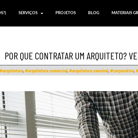
S?)
SERVIÇOS
PROJETOS
BLOG
MATERIAIS G
POR QUE CONTRATAR UM ARQUITETO? VE
#arquitetura
,
#arquitetura comercial
,
#arquitetura sensível
,
#corporativo
,
#