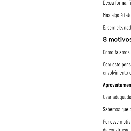
Dessa forma, f
Mas algo é fat
E, sem ele, na
8 motivos
Como falamos, 
Com este pensa
envolvimento d
Aproveitamen
Usar adequada
Sabemos que ca
Por esse motiv
da construção.