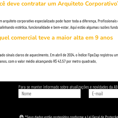
ocê deve contratar um Arquiteto Corporativo
um arquiteto corporativo especializado pode fazer toda a diferença. Profissiona
inhando estética, funcionalidade e bem-estar. Aqui estão algumas razões funda
guel comercial teve a maior alta em 9 anos
ado sinais claros de aquecimento. Em abril de 2024, o Índice FipeZap registrou 
anos, com o valor médio alcançando R$ 43,57 por metro quadrado.
Para se manter informado sobre atualizações e novidades da A9 
*Seus dados estão protegidos conforme a Lei Geral de Proteção