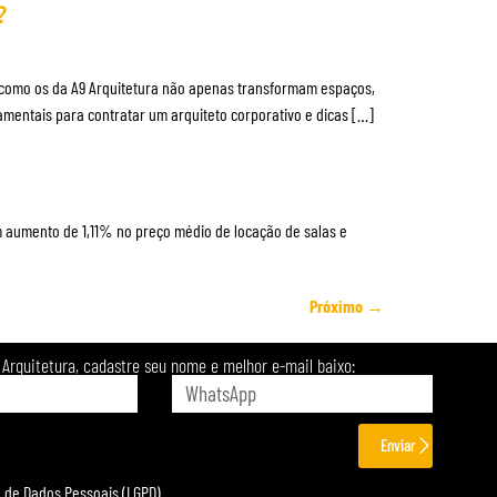
?
is como os da A9 Arquitetura não apenas transformam espaços,
mentais para contratar um arquiteto corporativo e dicas […]
um aumento de 1,11% no preço médio de locação de salas e
Próximo
→
Arquitetura, cadastre seu nome e melhor e-mail baixo:
Enviar
 de Dados Pessoais (LGPD).