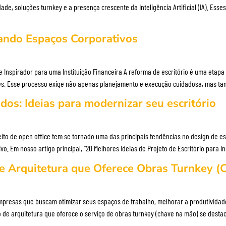
e, soluções turnkey e a presença crescente da Inteligência Artificial (IA). Esses 
mando Espaços Corporativos
e Inspirador para uma Instituição Financeira A reforma de escritório é uma etap
entes. Esse processo exige não apenas planejamento e execução cuidadosa, mas
os: Ideias para modernizar seu escritório
eito de open office tem se tornado uma das principais tendências no design de e
. Em nosso artigo principal, “20 Melhores Ideias de Projeto de Escritório para 
de Arquitetura que Oferece Obras Turnkey 
mpresas que buscam otimizar seus espaços de trabalho, melhorar a produtivida
o de arquitetura que oferece o serviço de obras turnkey (chave na mão) se desta