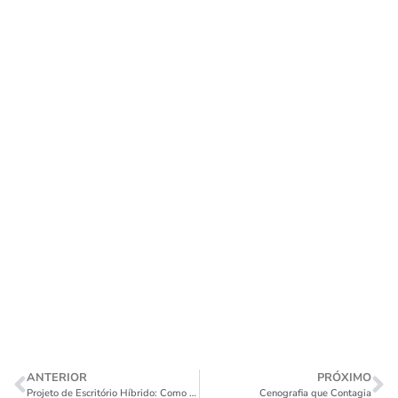
ANTERIOR
PRÓXIMO
Projeto de Escritório Híbrido: Como Adequar Seu Espaço de Trabalho para o Futuro
Cenografia que Contagia