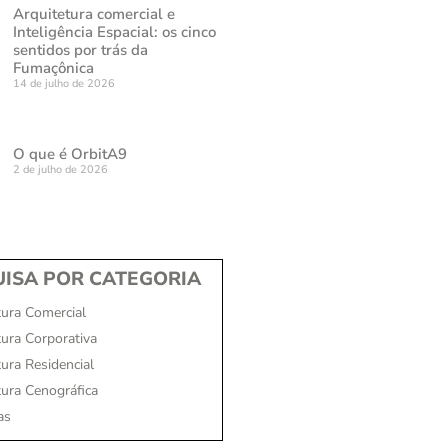
Arquitetura comercial e
Inteligência Espacial: os cinco
sentidos por trás da
Fumaçônica
14 de julho de 2026
O que é OrbitA9
2 de julho de 2026
ISA POR CATEGORIA
tura Comercial
tura Corporativa
ura Residencial
tura Cenográfica
as