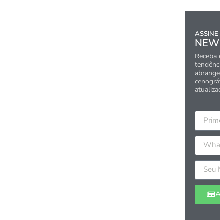
ASSINE
NEW
Receba 
tendênci
abrangen
cenográ
atualiza
A