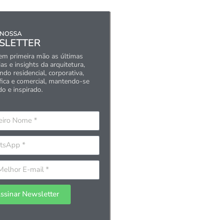
 NOSSA
SLETTER
em primeira mão as últimas
as e insights da arquitetura,
do residencial, corporativa,
fica e comercial, mantendo-se
do e inspirado.
ssinar Newsletter