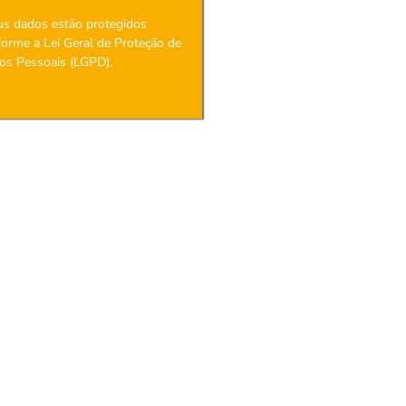
us dados estão protegidos
orme a Lei Geral de Proteção de
os Pessoais (LGPD).