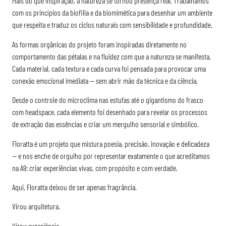
Mais do que inspiração, a natureza se tornou presença real. Trabalhamos
com os princípios da biofilia e da biomimética para desenhar um ambiente
que respeita e traduz os ciclos naturais com sensibilidade e profundidade.
As formas orgânicas do projeto foram inspiradas diretamente no
comportamento das pétalas e na fluidez com que a natureza se manifesta.
Cada material, cada textura e cada curva foi pensada para provocar uma
conexão emocional imediata — sem abrir mão da técnica e da ciência.
Desde o controle do microclima nas estufas até o gigantismo do frasco
com headspace, cada elemento foi desenhado para revelar os processos
de extração das essências e criar um mergulho sensorial e simbólico.
Floratta é um projeto que mistura poesia, precisão, inovação e delicadeza
— e nos enche de orgulho por representar exatamente o que acreditamos
na A9: criar experiências vivas, com propósito e com verdade.
Aqui, Floratta deixou de ser apenas fragrância.
Virou arquitetura.
Virou experiência.