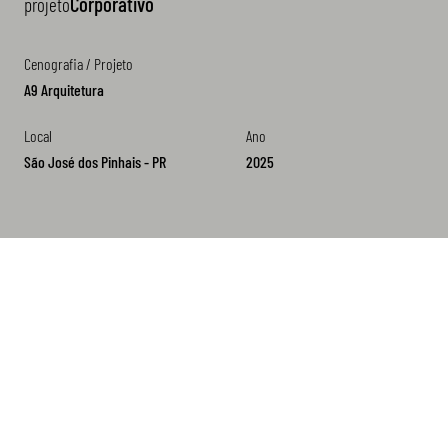
Corporativo
projeto
Cenografia / Projeto
A9 Arquitetura
Local
Ano
São José dos Pinhais - PR
2025