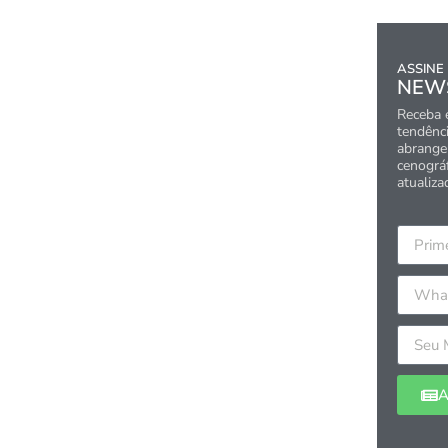
ASSINE
NEW
Receba 
tendênci
abrangen
cenográ
atualiza
A