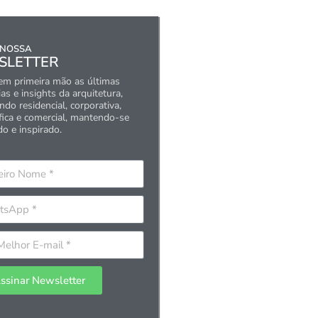
 NOSSA
SLETTER
em primeira mão as últimas
as e insights da arquitetura,
do residencial, corporativa,
fica e comercial, mantendo-se
do e inspirado.
ssinar Newsletter