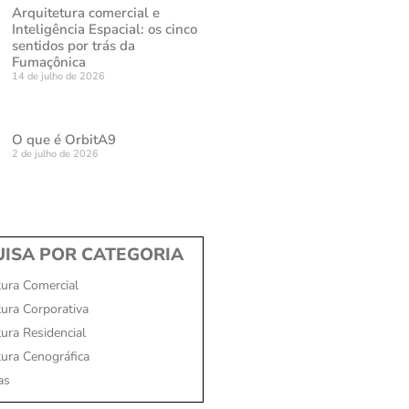
Arquitetura comercial e
Inteligência Espacial: os cinco
sentidos por trás da
Fumaçônica
14 de julho de 2026
O que é OrbitA9
2 de julho de 2026
ISA POR CATEGORIA
tura Comercial
tura Corporativa
ura Residencial
tura Cenográfica
as