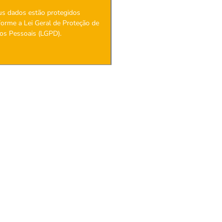
us dados estão protegidos
orme a Lei Geral de Proteção de
os Pessoais (LGPD).