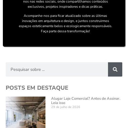
nos nas redes sociais, onde compartilhamos conteúdos
exclusivos, projetos inspiradores e dicas práticas.
Acompanhe-nos para ficar atualizado sobre as últimas
inovações em arquitetura e design, e juntos construirmos
espaços esteticamente belos e ecologicamente responsáveis.
Faça parte dessa transformação!
POSTS EM DESTAQUE
Alugar Laje Comercial? Antes de Assinar.
Leia isso
29 de julho de 2026