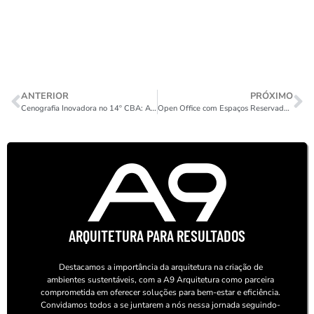
ANTERIOR
PRÓXIMO
Cenografia Inovadora no 14º CBA: A9 Arquitetura Transforma o Maior Evento da Cadeia do Algodão
Open Office com Espaços Reservados: Ideias para modernizar seu escritório
ARQUITETURA PARA RESULTADOS
Destacamos a importância da arquitetura na criação de
ambientes sustentáveis, com a A9 Arquitetura como parceira
comprometida em oferecer soluções para bem-estar e eficiência.
Convidamos todos a se juntarem a nós nessa jornada seguindo-