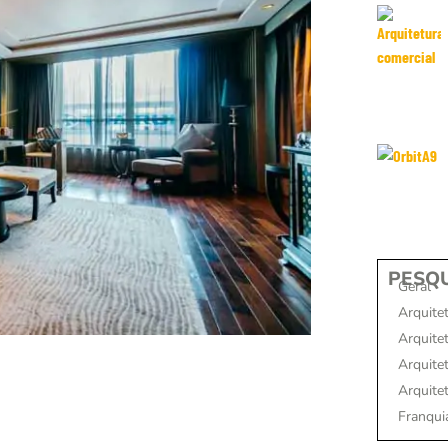
PESQU
Geral
Arquite
Arquite
Arquitet
Arquite
Franqui