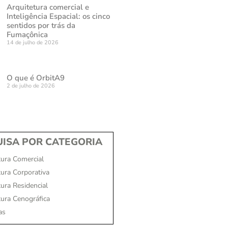
Arquitetura comercial e
Inteligência Espacial: os cinco
sentidos por trás da
Fumaçônica
14 de julho de 2026
O que é OrbitA9
2 de julho de 2026
ISA POR CATEGORIA
tura Comercial
tura Corporativa
ura Residencial
tura Cenográfica
as