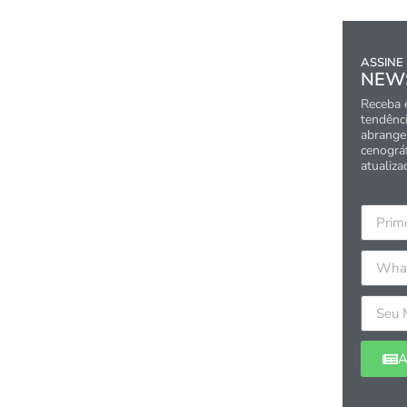
ASSINE
NEW
Receba 
tendênci
abrangen
cenográ
atualiza
A