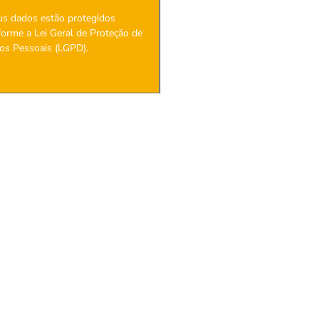
us dados estão protegidos
orme a Lei Geral de Proteção de
os Pessoais (LGPD).