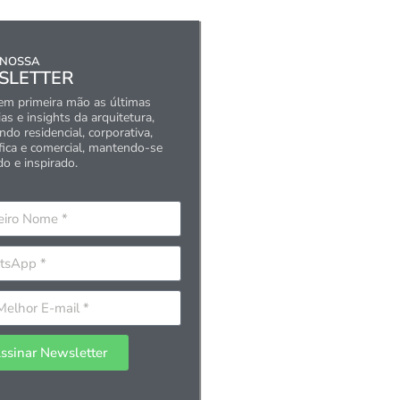
 NOSSA
SLETTER
em primeira mão as últimas
as e insights da arquitetura,
do residencial, corporativa,
fica e comercial, mantendo-se
do e inspirado.
ssinar Newsletter