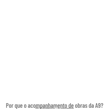
Por que o acompanhamento de obras da A9?
A9 Arquitetura - Acompanha